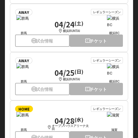
AWAY
レギュラーシーズン
04/24
(土)
location_on
横浜BUNTAI
群馬
横浜BC
sports_basketball
試合情報
confirmation_number
チケット
AWAY
レギュラーシーズン
04/25
(日)
location_on
横浜BUNTAI
群馬
横浜BC
sports_basketball
試合情報
confirmation_number
チケット
HOME
レギュラーシーズン
04/28
(水)
オープンハウスアリーナ太
location_on
田
群馬
滋賀
sports_basketball
試合情報
confirmation_number
チケット