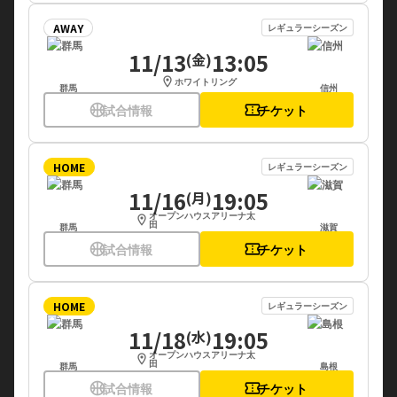
AWAY
レギュラーシーズン
11/13
13:05
(金)
location_on
ホワイトリング
群馬
信州
sports_basketball
試合情報
confirmation_number
チケット
HOME
レギュラーシーズン
11/16
19:05
(月)
オープンハウスアリーナ太
location_on
田
群馬
滋賀
sports_basketball
試合情報
confirmation_number
チケット
HOME
レギュラーシーズン
11/18
19:05
(水)
オープンハウスアリーナ太
location_on
田
群馬
島根
sports_basketball
試合情報
confirmation_number
チケット