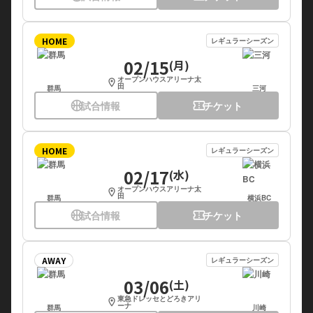
HOME
レギュラーシーズン
02/15
(月)
オープンハウスアリーナ太
location_on
田
群馬
三河
sports_basketball
試合情報
confirmation_number
チケット
HOME
レギュラーシーズン
02/17
(水)
オープンハウスアリーナ太
location_on
田
群馬
横浜BC
sports_basketball
試合情報
confirmation_number
チケット
AWAY
レギュラーシーズン
03/06
(土)
東急ドレッセとどろきアリ
location_on
ーナ
群馬
川崎