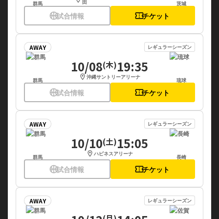
田
群馬
茨城
sports_basketball
試合情報
confirmation_number
チケット
AWAY
レギュラーシーズン
10/08
19:35
(木)
location_on
沖縄サントリーアリーナ
群馬
琉球
sports_basketball
試合情報
confirmation_number
チケット
AWAY
レギュラーシーズン
10/10
15:05
(土)
location_on
ハピネスアリーナ
群馬
長崎
sports_basketball
試合情報
confirmation_number
チケット
AWAY
レギュラーシーズン
(月)