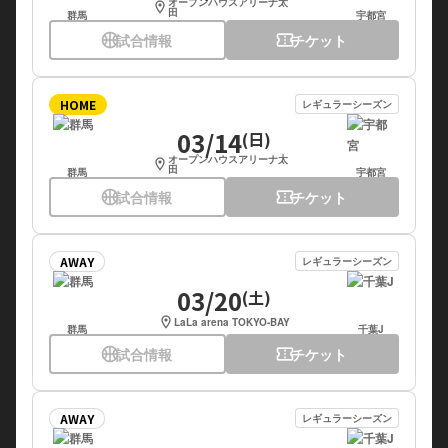
オープンハウスアリーナ太
location_on
田
群馬
宇都宮
sports_basketball
試合情報
confirmation_number
チケット
HOME
レギュラーシーズン
03/14
(日)
オープンハウスアリーナ太
location_on
田
群馬
宇都宮
sports_basketball
試合情報
confirmation_number
チケット
AWAY
レギュラーシーズン
03/20
(土)
location_on
LaLa arena TOKYO-BAY
群馬
千葉J
sports_basketball
試合情報
confirmation_number
チケット
AWAY
レギュラーシーズン