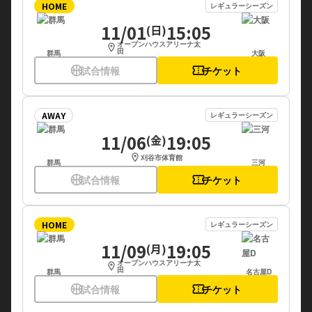
HOME
レギュラーシーズン
11/01
15:05
(日)
オープンハウスアリーナ太
location_on
田
群馬
大阪
sports_basketball
試合情報
confirmation_number
チケット
AWAY
レギュラーシーズン
11/06
19:05
(金)
location_on
刈谷市体育館
群馬
三河
sports_basketball
試合情報
confirmation_number
チケット
HOME
レギュラーシーズン
11/09
19:05
(月)
オープンハウスアリーナ太
location_on
田
群馬
名古屋D
sports_basketball
試合情報
confirmation_number
チケット