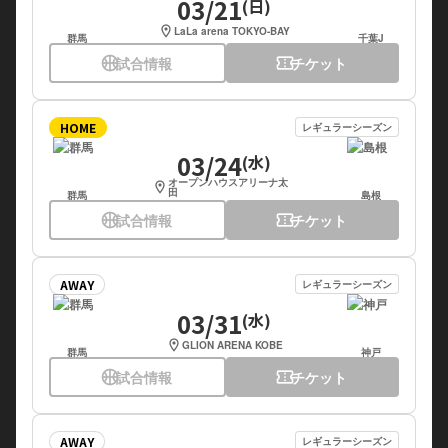
03/21
(日)
location_on
LaLa arena TOKYO-BAY
群馬
千葉J
sports_basketball
試合情報
confirmation_number
チケット
HOME
レギュラーシーズン
03/24
(水)
オープンハウスアリーナ太
location_on
田
群馬
島根
sports_basketball
試合情報
confirmation_number
チケット
AWAY
レギュラーシーズン
03/31
(水)
location_on
GLION ARENA KOBE
群馬
神戸
sports_basketball
試合情報
confirmation_number
チケット
AWAY
レギュラーシーズン