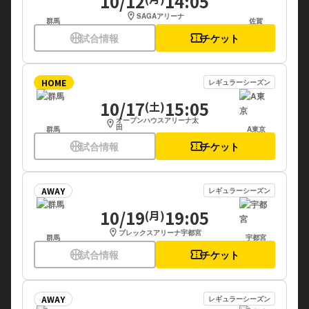
10/12
14:05
location_on
SAGAアリーナ
群馬
佐賀
sports_basketball
試合情報
confirmation_number
チケット
HOME
レギュラーシーズン
10/17
15:05
(土)
オープンハウスアリーナ太
location_on
田
群馬
A東京
sports_basketball
試合情報
confirmation_number
チケット
AWAY
レギュラーシーズン
10/19
19:05
(月)
location_on
ブレックスアリーナ宇都宮
群馬
宇都宮
sports_basketball
試合情報
confirmation_number
チケット
AWAY
レギュラーシーズン