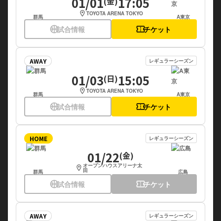
01/01
17:05
(金)
location_on
TOYOTA ARENA TOKYO
群馬
A東京
sports_basketball
試合情報
confirmation_number
チケット
AWAY
レギュラーシーズン
01/03
15:05
(日)
location_on
TOYOTA ARENA TOKYO
群馬
A東京
sports_basketball
試合情報
confirmation_number
チケット
HOME
レギュラーシーズン
01/22
(金)
オープンハウスアリーナ太
location_on
田
群馬
広島
sports_basketball
試合情報
confirmation_number
チケット
AWAY
レギュラーシーズン