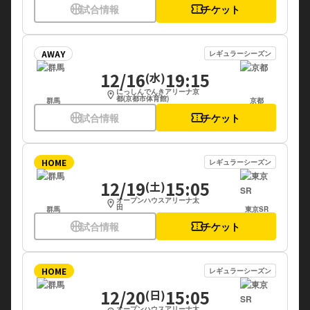
sports_basketball
試合情報
confirmation_number
チケット
AWAY
レギュラーシーズン
12/16
19:15
(水)
にっしんでんきアリーナ京
location_on
都(京都市体育館)
群馬
京都
sports_basketball
試合情報
confirmation_number
チケット
HOME
レギュラーシーズン
12/19
15:05
(土)
オープンハウスアリーナ太
location_on
田
群馬
東京SR
sports_basketball
試合情報
confirmation_number
チケット
HOME
レギュラーシーズン
12/20
15:05
(日)
オープンハウスアリーナ太