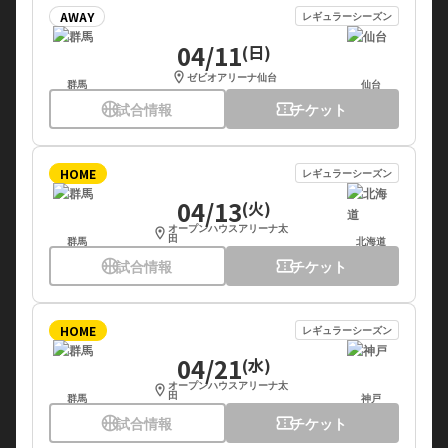
AWAY
レギュラーシーズン
04/11
(日)
location_on
ゼビオアリーナ仙台
群馬
仙台
sports_basketball
試合情報
confirmation_number
チケット
HOME
レギュラーシーズン
04/13
(火)
オープンハウスアリーナ太
location_on
田
群馬
北海道
sports_basketball
試合情報
confirmation_number
チケット
HOME
レギュラーシーズン
04/21
(水)
オープンハウスアリーナ太
location_on
田
群馬
神戸
sports_basketball
試合情報
confirmation_number
チケット