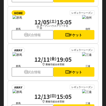
HOME
レギュラーシーズン
12/05
15:05
(土)
オープンハウスアリーナ太
location_on
田
群馬
信州
sports_basketball
試合情報
confirmation_number
チケット
AWAY
レギュラーシーズン
12/11
19:05
(金)
location_on
豊橋市総合体育館
群馬
三遠
sports_basketball
試合情報
confirmation_number
チケット
AWAY
レギュラーシーズン
12/13
15:05
(日)
location_on
豊橋市総合体育館
群馬
三遠