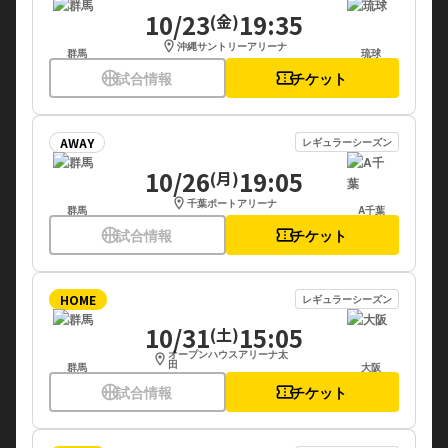
10/23
19:35
(金)
location_on
沖縄サントリーアリーナ
群馬
琉球
sports_basketball
試合情報
confirmation_number
チケット
AWAY
レギュラーシーズン
10/26
19:05
(月)
location_on
千葉ポートアリーナ
群馬
A千葉
sports_basketball
試合情報
confirmation_number
チケット
HOME
レギュラーシーズン
10/31
15:05
(土)
オープンハウスアリーナ太
location_on
田
群馬
大阪
sports_basketball
試合情報
confirmation_number
チケット