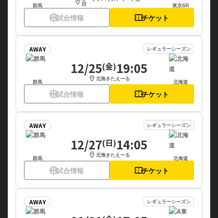
location_on
田
群馬
東京SR
sports_basketball
試合情報
confirmation_number
チケット
AWAY
レギュラーシーズン
12/25
19:05
(金)
location_on
北海きたえーる
群馬
北海道
sports_basketball
試合情報
confirmation_number
チケット
AWAY
レギュラーシーズン
12/27
14:05
(日)
location_on
北海きたえーる
群馬
北海道
sports_basketball
試合情報
confirmation_number
チケット
AWAY
レギュラーシーズン