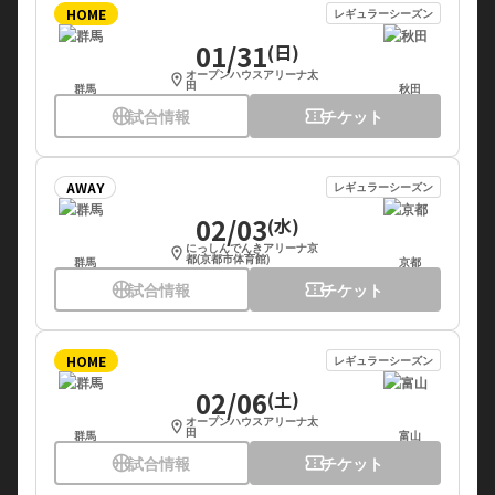
HOME
レギュラーシーズン
01/31
(日)
オープンハウスアリーナ太
location_on
田
群馬
秋田
sports_basketball
試合情報
confirmation_number
チケット
AWAY
レギュラーシーズン
02/03
(水)
にっしんでんきアリーナ京
location_on
都(京都市体育館)
群馬
京都
sports_basketball
試合情報
confirmation_number
チケット
HOME
レギュラーシーズン
02/06
(土)
オープンハウスアリーナ太
location_on
田
群馬
富山
sports_basketball
試合情報
confirmation_number
チケット