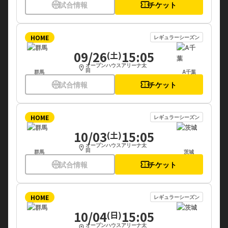
sports_basketball
試合情報
confirmation_number
チケット
HOME
レギュラーシーズン
09/26
15:05
(土)
オープンハウスアリーナ太
location_on
田
群馬
A千葉
sports_basketball
試合情報
confirmation_number
チケット
HOME
レギュラーシーズン
10/03
15:05
(土)
オープンハウスアリーナ太
location_on
田
群馬
茨城
sports_basketball
試合情報
confirmation_number
チケット
HOME
レギュラーシーズン
10/04
15:05
(日)
オープンハウスアリーナ太
location_on