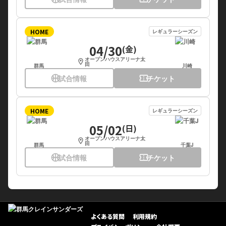
HOME
レギュラーシーズン
04/30
(金)
オープンハウスアリーナ太
location_on
田
群馬
川崎
sports_basketball
試合情報
confirmation_number
チケット
HOME
レギュラーシーズン
05/02
(日)
オープンハウスアリーナ太
location_on
田
群馬
千葉J
sports_basketball
試合情報
confirmation_number
チケット
よくある質問
利用規約