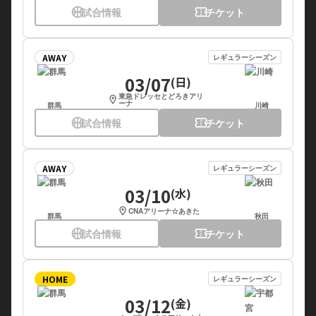
sports_basketball
試合情報
confirmation_number
チケット
AWAY
レギュラーシーズン
03/07
(日)
東急ドレッセとどろきアリ
location_on
ーナ
群馬
川崎
sports_basketball
試合情報
confirmation_number
チケット
AWAY
レギュラーシーズン
03/10
(水)
location_on
CNAアリーナ☆あきた
群馬
秋田
sports_basketball
試合情報
confirmation_number
チケット
HOME
レギュラーシーズン
03/12
(金)