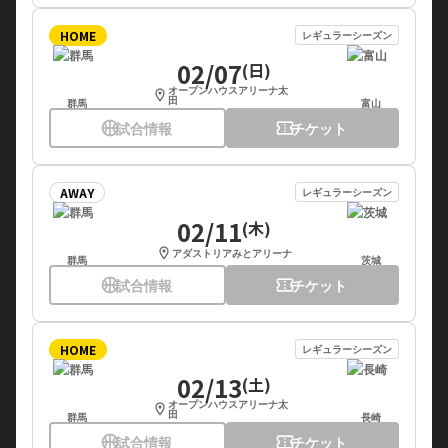
HOME
レギュラーシーズン
02/07
(日)
オープンハウスアリーナ太
location_on
田
群馬
富山
sports_basketball
試合情報
confirmation_number
チケット
AWAY
レギュラーシーズン
02/11
(木)
location_on
アダストリアみとアリーナ
群馬
茨城
sports_basketball
試合情報
confirmation_number
チケット
HOME
レギュラーシーズン
02/13
(土)
オープンハウスアリーナ太
location_on
田
群馬
長崎
sports_basketball
試合情報
confirmation_number
チケット