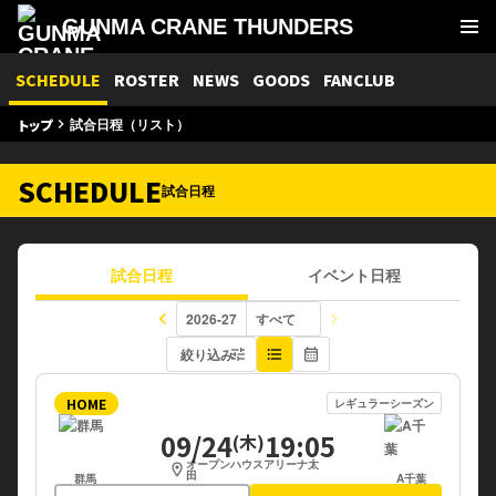
GUNMA CRANE THUNDERS
SCHEDULE
ROSTER
NEWS
GOODS
FANCLUB
試合日程（リスト）
トップ
keyboard_arrow_right
SCHEDULE
試合日程
試合日程
イベント日程
keyboard_arrow_left
keyboard_arrow_right
絞り込み
tune
format_list_bulleted
calendar_month
HOME
レギュラーシーズン
09/24
19:05
(木)
オープンハウスアリーナ太
location_on
田
群馬
A千葉