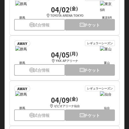
04/02
(金)
location_on
TOYOTA ARENA TOKYO
群馬
東京SR
sports_basketball
試合情報
confirmation_number
チケット
AWAY
レギュラーシーズン
04/05
(月)
location_on
YKK APアリーナ
群馬
富山
sports_basketball
試合情報
confirmation_number
チケット
AWAY
レギュラーシーズン
04/09
(金)
location_on
ゼビオアリーナ仙台
群馬
仙台
sports_basketball
試合情報
confirmation_number
チケット