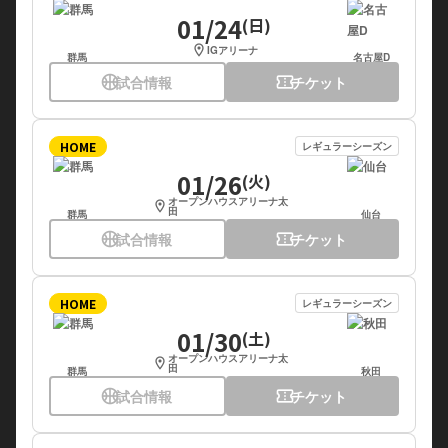
01/24
(日)
location_on
IGアリーナ
群馬
名古屋D
sports_basketball
試合情報
confirmation_number
チケット
HOME
レギュラーシーズン
01/26
(火)
オープンハウスアリーナ太
location_on
田
群馬
仙台
sports_basketball
試合情報
confirmation_number
チケット
HOME
レギュラーシーズン
01/30
(土)
オープンハウスアリーナ太
location_on
田
群馬
秋田
sports_basketball
試合情報
confirmation_number
チケット