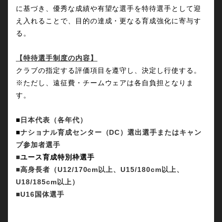
に基づき、優秀な成績や有望な選手を特待選手として迎
え入れることで、目的の達成・更なる育成強化に寄与す
る。
【特待選手制度の内容】
クラブの指定する評価項目を遵守し、決定し行使する。
※ただし、遠征費・チームウェアは各自負担となりま
す。
■
日本代表（各年代）
■
ナショナル育成センター（DC）選出選手またはキャン
プ参加者選手
■
ユース育成特別枠選手
■高身長者（U12/170
cm以上、
U15/180cm以上、
U18/185cm以上）
■U16国体選手