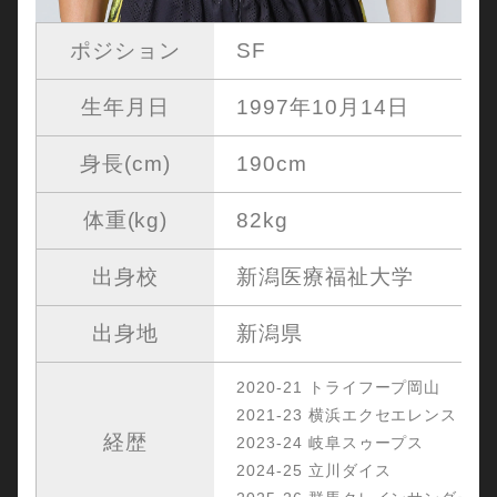
ポジション
SF
生年月日
1997年10月14日
身長(cm)
190cm
体重(kg)
82kg
出身校
新潟医療福祉大学
出身地
新潟県
2020-21 トライフープ岡山
2021-23 横浜エクセエレンス
経歴
2023-24 岐阜スゥープス
2024-25 立川ダイス