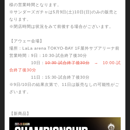
様の営業時間となります。
※サンダーズガチャは5月9日(土)10日(日)のみの販売と
なります。
※閉店時間は状況をみて前後する場合がございます。
【アウェー会場】
場所：LaLa arena TOKYO-BAY 1F屋外サブアリーナ前
営業時間：9日：10:30-試合終了後30分
10日：
10:30-試合終了後30分
→ 10:00-試
合終了後30分
11日：15:30-試合終了後30分
※9日/10日の結果次第で、11日は販売なしの可能性がご
ざいます。
【新商品】