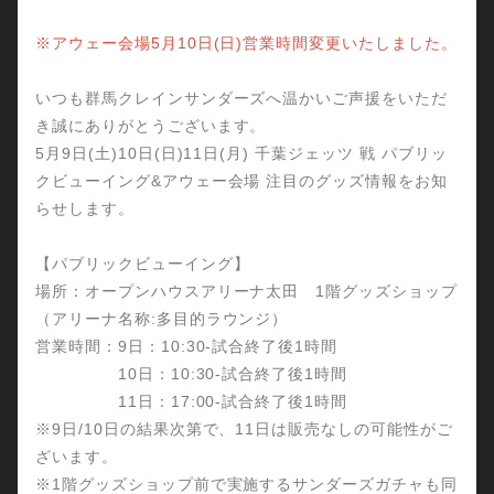
※アウェー会場5月10日(日)営業時間変更いたしました。
いつも群馬クレインサンダーズへ温かいご声援をいただ
き誠にありがとうございます。
5月9日(土)10日(日)11日(月) 千葉ジェッツ 戦 パブリッ
クビューイング&アウェー会場 注目のグッズ情報をお知
らせします。
【パブリックビューイング】
場所：オープンハウスアリーナ太田 1階グッズショップ
（アリーナ名称:多目的ラウンジ）
営業時間：9日：10:30-試合終了後1時間
10日：10:30-試合終了後1時間
11日：17:00-試合終了後1時間
※9日/10日の結果次第で、11日は販売なしの可能性がご
ざいます。
※1階グッズショップ前で実施するサンダーズガチャも同