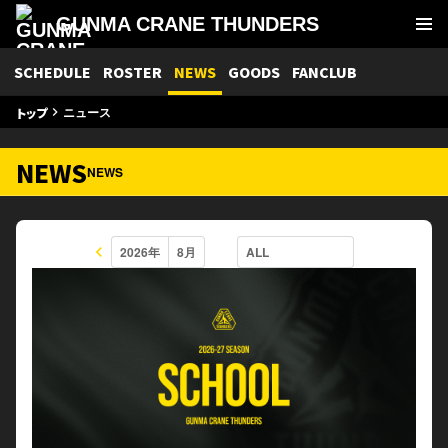
GUNMA CRANE THUNDERS
SCHEDULE
ROSTER
NEWS
GOODS
FANCLUB
ニュース
トップ
keyboard_arrow_right
NEWS
NEWS
keyboard_arrow_left